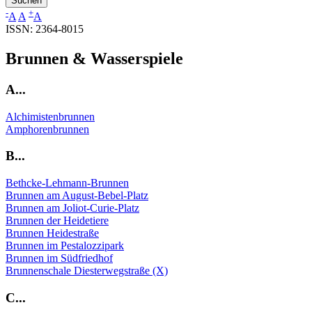
A...
Alchimistenbrunnen
Amphorenbrunnen
B...
Bethcke-Lehmann-Brunnen
Brunnen am August-Bebel-Platz
Brunnen am Joliot-Curie-Platz
Brunnen der Heidetiere
Brunnen Heidestraße
Brunnen im Pestalozzipark
Brunnen im Südfriedhof
Brunnenschale Diesterwegstraße (X)
C...
Chamäleon-Brunnen
Chemiebrunnen
D...