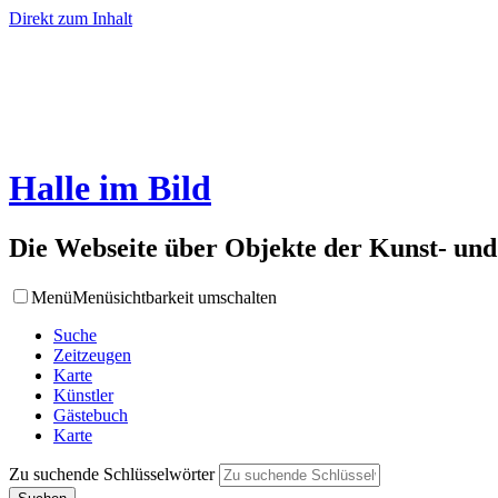
Direkt zum Inhalt
Halle im Bild
Die Webseite über Objekte der Kunst- und
Menü
Menüsichtbarkeit umschalten
Suche
Zeitzeugen
Karte
Künstler
Gästebuch
Karte
Zu suchende Schlüsselwörter
-
+
A
A
A
ISSN: 2364-8015
Brunnen & Wasserspiele